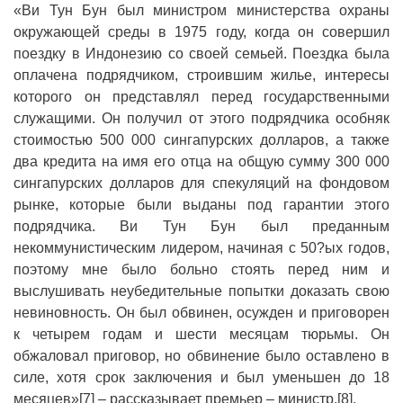
«Ви Тун Бун был министром министерства охраны
окружающей среды в 1975 году, когда он совершил
поездку в Индонезию со своей семьей. Поездка была
оплачена подрядчиком, строившим жилье, интересы
которого он представлял перед государственными
служащими. Он получил от этого подрядчика особняк
стоимостью 500 000 сингапурских долларов, а также
два кредита на имя его отца на общую сумму 300 000
сингапурских долларов для спекуляций на фондовом
рынке, которые были выданы под гарантии этого
подрядчика. Ви Тун Бун был преданным
некоммунистическим лидером, начиная с 50?ых годов,
поэтому мне было больно стоять перед ним и
выслушивать неубедительные попытки доказать свою
невиновность. Он был обвинен, осужден и приговорен
к четырем годам и шести месяцам тюрьмы. Он
обжаловал приговор, но обвинение было оставлено в
силе, хотя срок заключения и был уменьшен до 18
месяцев»[7] – рассказывает премьер – министр.[8].