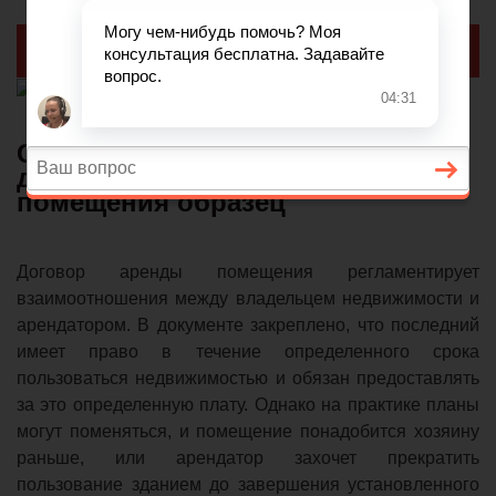
Реклама
Соглашение о расторжении
договора аренды нежилого
помещения образец
Договор аренды помещения регламентирует
взаимоотношения между владельцем недвижимости и
арендатором. В документе закреплено, что последний
имеет право в течение определенного срока
пользоваться недвижимостью и обязан предоставлять
за это определенную плату. Однако на практике планы
могут поменяться, и помещение понадобится хозяину
раньше, или арендатор захочет прекратить
пользование зданием до завершения установленного