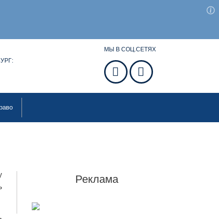
МЫ В СОЦ.СЕТЯХ
УРГ:
раво
у
Реклама
ь