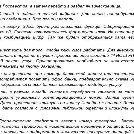
 Росреестра, а затем перейти в раздел Физические лица.
йствий и зайти в личный кабинет. Для этого потребуетс
ии сведениями. Это логин и пароль.
ся вверху. Здесь будет располагаться функция Сформироват
ься ей. Система автоматически формирует ключ. На страниц
ой комбинацией цифр. Там же будет отображаться дата ег
ществить для того, чтобы ключ смог работать. Для внесени
баланс и перейти в пункт Предоставление сведений ФГИС ЕГРН
 пакет услуг. Ориентироваться необходимо на количеств
я нажать на кнопку Заказать.
я осуществить при помощи банковской карты или внесение
потребуется посетить офис банка, предварительно скачав н
ображается список банков, оказывающих подобную услугу.
аты в режиме онлайн, система перебросит клиента на сай
апросит уникальный идентификационный номер. Затем буде
Далее предстоит кликнуть на кнопку Перейти к оплате. Здес
 дать согласие с условиями публичной оферты и кликнуть н
 Дополнительно предстоит ввести номер телефона. Зате
Оплатить. Происходит моментальное пополнение баланса. Есл
те появляется информация о количестве доступных операций 