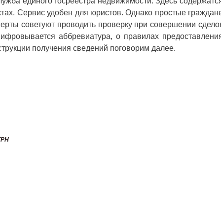
ужба единого госреестра недвижимости. Здесь содержатс
тах. Сервис удобен для юристов. Однако простые граждан
перты советуют проводить проверку при совершении сдело
шифровывается аббревиатура, о правилах предоставлени
нструкции получения сведений поговорим далее.
ГРН