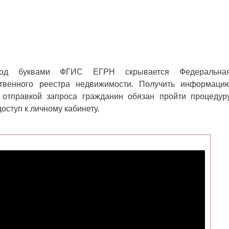
 Под буквами ФГИС ЕГРН скрывается Федеральна
твенного реестра недвижимости. Получить информаци
отправкой запроса гражданин обязан пройти процедур
оступ к личному кабинету.