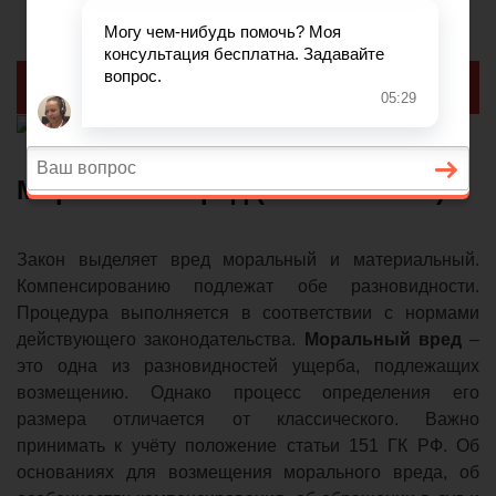
Реклама
Моральный вред (ст. 151 ГК РФ)
Закон выделяет вред моральный и материальный.
Компенсированию подлежат обе разновидности.
Процедура выполняется в соответствии с нормами
действующего законодательства.
Моральный вред
–
это одна из разновидностей ущерба, подлежащих
возмещению. Однако процесс определения его
размера отличается от классического. Важно
принимать к учёту положение статьи 151 ГК РФ. Об
основаниях для возмещения морального вреда, об