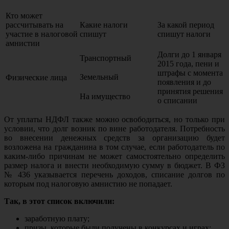
Кто может
рассчитывать на
Какие налоги
За какой период
участие в налоговой
спишут
спишут налоги
амнистии
Долги до 1 января
Транспортный
2015 года, пени и
штрафы с момента
Земельный
Физические лица
появления и до
принятия решения
На имущество
о списании
От уплаты НДФЛ также можно освободиться, но только при
условии, что долг возник по вине работодателя. Потребность
во внесении денежных средств за организацию будет
возложена на гражданина в том случае, если работодатель по
каким-либо причинам не может самостоятельно определить
размер налога и внести необходимую сумму в бюджет. В ФЗ
№ 436 указывается перечень доходов, списание долгов по
которым под налоговую амнистию не попадает.
Так, в этот список включили:
заработную плату;
призы, которые были получены в конкурсах и играх;