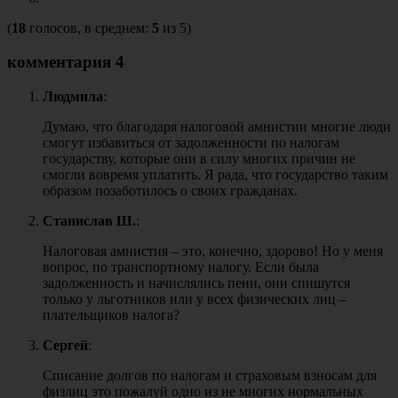
(
18
голосов, в среднем:
5
из 5)
комментария 4
Людмила
:
Думаю, что благодаря налоговой амнистии многие люди
смогут избавиться от задолженности по налогам
государству, которые они в силу многих причин не
смогли вовремя уплатить. Я рада, что государство таким
образом позаботилось о своих гражданах.
Станислав Ш.
:
Налоговая амнистия – это, конечно, здорово! Но у меня
вопрос, по транспортному налогу. Если была
задолженность и начислялись пени, они спишутся
только у льготников или у всех физических лиц –
плательщиков налога?
Сергей
:
Списание долгов по налогам и страховым взносам для
физлиц это пожалуй одно из не многих нормальных