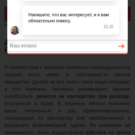
Реклама
Делится ли наследство при
разводе
В соответствии с нормами семейного законодательства
супруги могут иметь в собственности личное
имущество. Далеко не все знают, какие вещи попадают
в этот перечень. Эксперты рекомендуют заранее
разобраться,
делится ли наследство при разводе
,
полученное в браке. В перечень личных включают
вещи, полученные в дар, приватизированные,
перешедшие по наследству или приобретенные в
результате безвозмездной сделки. Во внимание не
принимается, было осуществлено действие во время