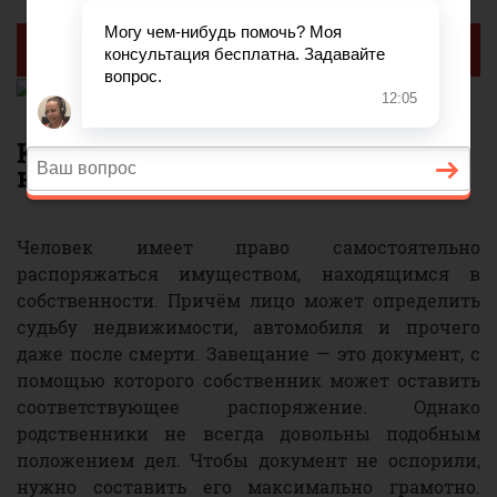
Реклама
Как правильно оформить и
написать завещание
Человек имеет право самостоятельно
распоряжаться имуществом, находящимся в
собственности. Причём лицо может определить
судьбу недвижимости, автомобиля и прочего
даже после смерти. Завещание — это документ, с
помощью которого собственник может оставить
соответствующее распоряжение. Однако
родственники не всегда довольны подобным
положением дел. Чтобы документ не оспорили,
нужно составить его максимально грамотно.