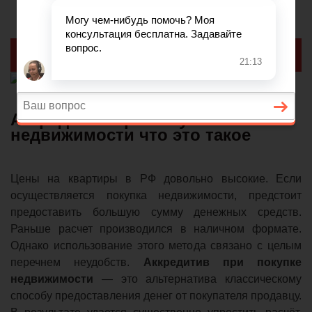
Реклама
Аккредитив при покупке
недвижимости что это такое
Цены на квартиры в РФ довольно высокие. Если
осуществляется покупка недвижимости, предстоит
предоставить большую сумму денежных средств.
Раньше расчет производился в наличном формате.
Однако использование этого метода связано с целым
перечнем неудобств.
Аккредитив при покупке
недвижимости
— это альтернатива классическому
способу предоставления денег от покупателя продавцу.