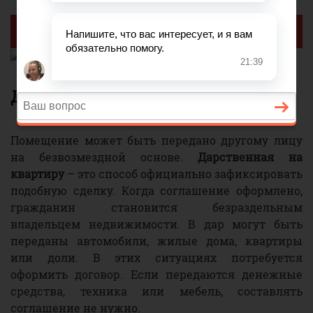
Реклама
Дарственная на квартиру
Помещение может быть передано другому лицу
на безвозмездной основе.
Дарственная на
квартиру
– это способ официально зафиксировать
подобную сделку. Когда соглашение оформлено,
гражданин становится безраздельным
владельцем недвижимости. В дар могут быть
переданы автомобили, жилые дома, квартиры
или доли. В этих ситуациях потребуется
оформить договор. Если передаются денежные
средства, техника или мебель, составлять
соглашение не нужно.