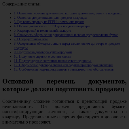
Содержание статьи
1.
Основной перечень документов, которые должен подготовить продавец
2.
Основная документация для продажи квартиры
3.
Где взять справку из ЕГРН и зачем она нужна
4.
Образец выписки из ЕГРН для продажи квартиры
5.
Кадастровый и технический паспорта
6.
Стоимость оформления документации и сроки предоставления бумаг
7.
О передаточном акте
8.
Оформления обходного листа перед заключением договора о продаже
квартиры
9.
Подготовка договора купли-продажи
10.
Получение справки о составе семьи
11.
Подтверждение состояния психического здоровья
12.
Оформление договора аванса или задатка при продаже квартиры
13.
Особенности подачи документов в зависимости от обстоятельств
Основной перечень документов,
которые должен подготовить продавец
Собственнику сложнее готовиться к предстоящей продаже
недвижимости. Он должен предоставить бумаги,
идентифицирующие личность, а также документы на
квартиру. Представленные сведения фиксируют в договоре и
внимательно проверяют.