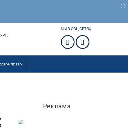
МЫ В СОЦ.СЕТЯХ
УРГ:
довое право
Реклама
у
й